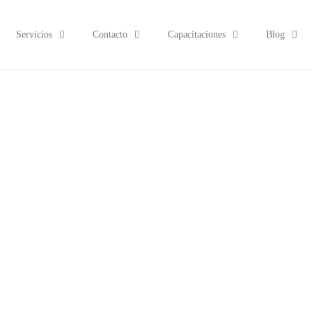
Servicios
Contacto
Capacitaciones
Blog
una empresa SRL 
onsabilidad Limit