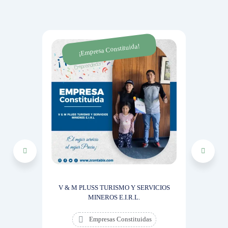
¡Empresa Constituida!
¡E
S
Nos dieron
fácil y eco
V & M PLUSS TURISMO Y SERVICIOS
MINEROS E.I.R.L.
Empresas Constituidas